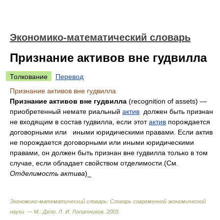
Экономико-математический словарь
Признание активов вне гудвилла
Толкование
Перевод
Признание активов вне гудвилла
Признание активов вне гудвилла
(recognition of assets) —
приобретенный немате риальный
актив
должен быть признан
не входящим в состав гудвилла, если этот
актив
порождается
договорными или иными юридическими правами. Если актив
не порождается договорными или иными юридическими
правами, он должен быть признан вне гудвилла только в том
случае, если обладает свойством отделимости.(См.
Отделимость актива
)_
Экономико-математический словарь: Словарь современной экономической
науки. — М.: Дело
.
Л. И. Лопатников
.
2003
.