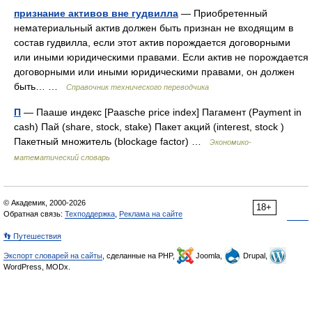
признание активов вне гудвилла
— Приобретенный
нематериальный актив должен быть признан не входящим в
состав гудвилла, если этот актив порождается договорными
или иными юридическими правами. Если актив не порождается
договорными или иными юридическими правами, он должен
быть… …
Справочник технического переводчика
П
— Пааше индекс [Paasche price index] Пагамент (Payment in
cash) Пай (share, stock, stake) Пакет акций (interest, stock )
Пакетный множитель (blockage factor) …
Экономико-
математический словарь
© Академик, 2000-2026
18+
Обратная связь:
Техподдержка
,
Реклама на сайте
👣 Путешествия
Экспорт словарей на сайты
, сделанные на PHP,
Joomla,
Drupal,
WordPress, MODx.